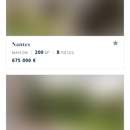
Nantes
200
8
MAISON
M²
PIÈCES
675 000 €