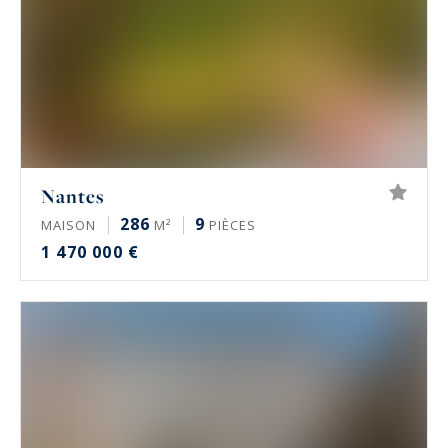
Nantes
286
9
MAISON
M²
PIÈCES
1 470 000 €