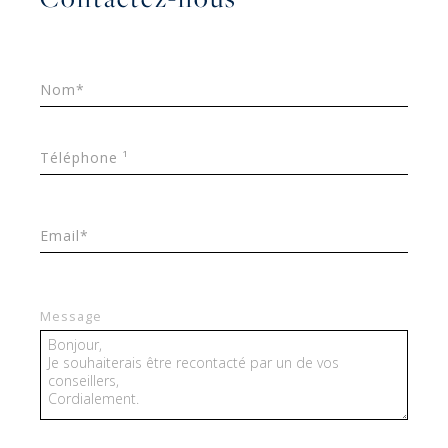
Nom*
Téléphone ¹
Email*
Message