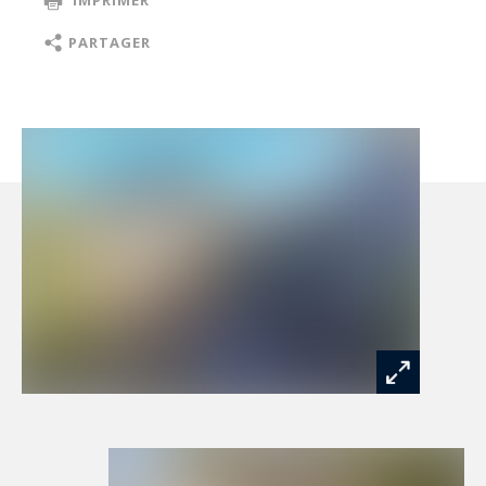
eau thermodynamique… ).
De plus, une partie du terrain est située en zone
PARTAGER
constructible ajoutant un potentiel intéressant à
ce lieu succeptible d'accueillir de nombreux
projets.
Les informations sur les risques auxquels ce
bien est exposé sont disponibles sur le site
Géorisques : www.georisques.gouv.fr