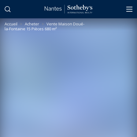
Panneau de gestion des cookies
Accueil
>
Acheter
>
Vente Maison Doué-
la-Fontaine 15 Pièces 680 m²