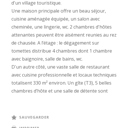
d'un village touristique.
Une maison principale offre un beau séjour,
cuisine aménagée équipée, un salon avec
cheminée, une lingerie, wc. 2 chambres d'hôtes
attenantes peuvent être aisément reunies au rez
de chausée. A l’étage : le dégagement sur
tomettes distribue 4 chambres dont 1 chambre
avec baignoire, salle de bains, wc.
D'un autre côté, une vaste salle de restaurant
avec cuisine professionnelle et locaux techniques
totalisent 330 m² environ. Un gîte (T3), 5 belles
chambres d’hôte et une salle de détente sont
d'agréables espaces destinés à accueillir les
voyageurs.
Le tout en bon état et doté du confort moderne (
SAUVEGARDER
chauffage par pompe à chaleur air-eau, chauffe-
IMPRIMER